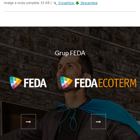
Imatge a mida completa:
33 KB
|
Visualitza
Descarrega
Grup FEDA