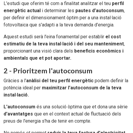
L'estudi que oferim té com a finalitat analitzar el teu
perfil
energètic actual
i
determinar les
pautes d’autoconsum
,
per definir el dimensionament òptim per a una instal·lació
fotovoltaica que s'adapti a la teva demanda d’energia.
Aquest estudi serà l'eina fonamental per establir
el cost
estimatiu de la teva instal·lació i del seu manteniment
,
proporcionant una visió clara dels
beneficis econòmics i
ambientals que et pot aportar.
2 - Prioritzem l'autoconsum
Gràcies a l’
anàlisi del teu perfil energètic
podem definir la
potència ideal per
maximitzar l’autoconsum de la teva
instal·lació.
L'autoconsum
és una solució òptima que et dona una sèrie
d'avantatges
que en el context actual de fluctuació dels
preus de l'energia s'ha de tenir en compte.
No només et permet
reduir la teva factura d'electricitat
,