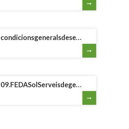
condicionsgeneralsdeserveidecarregacompartida.pdf
09.FEDASolServeisdegestiintegraliCobramentVECondicionsGenerals.pdf