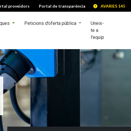
rtal proveïdors
Portal de transparència
AVARIES 145
iques
Peticions d’oferta pública
Uneix-
te a
l'equip