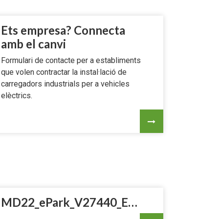
Ets empresa? Connecta
amb el canvi
Formulari de contacte per a establiments
que volen contractar la instal·lació de
carregadors industrials per a vehicles
elèctrics.
MD22_ePark_V27440_ESsimple.pdf