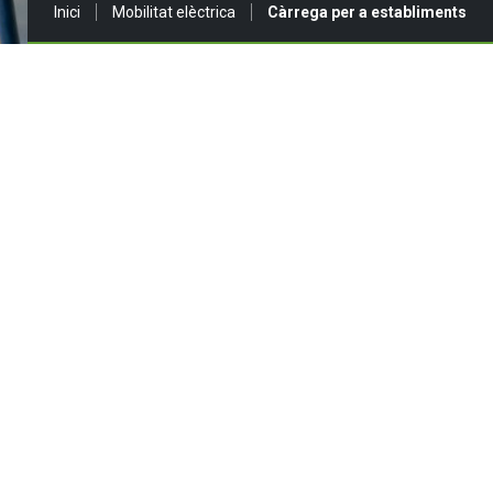
Sou a:
Inici
Mobilitat elèctrica
Càrrega per a establiments