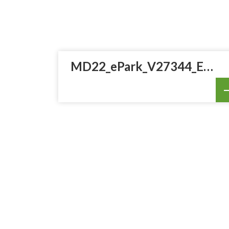
MD22_ePark_V27344_ESdoble.pdf