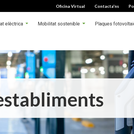
Oficina Virtual
Contacta'ns
Po
at elèctrica
Mobilitat sostenible
Plaques fotovolta
establiments