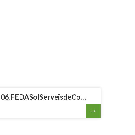
06.FEDASolServeisdeCobramentVECondicionsGenerals22022023.pdf