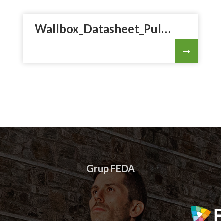
Wallbox_Datasheet_PulsarPro_Shutter_Tethered_ES_b.pdf
Grup FEDA