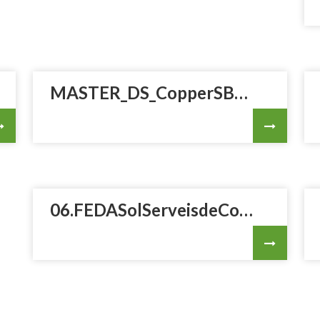
MASTER_DS_CopperSB_ES_20240529.indd.pdf
06.FEDASolServeisdeCobramentVECondicionsGenerals05062025VF.pdf