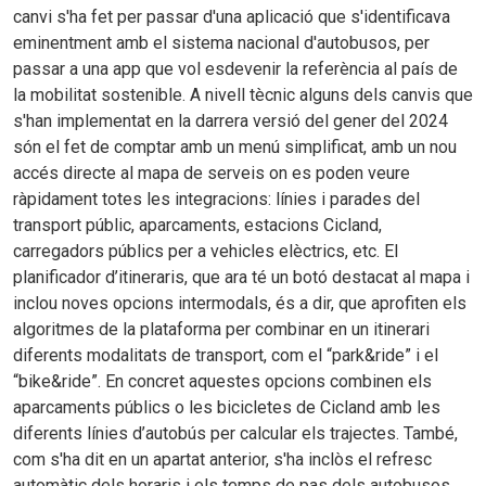
canvi s'ha fet per passar d'una aplicació que s'identificava
eminentment amb el sistema nacional d'autobusos, per
passar a una app que vol esdevenir la referència al país de
la mobilitat sostenible. A nivell tècnic alguns dels canvis que
s'han implementat en la darrera versió del gener del 2024
són el fet de comptar amb un menú simplificat, amb un nou
accés directe al mapa de serveis on es poden veure
ràpidament totes les integracions: línies i parades del
transport públic, aparcaments, estacions Cicland,
carregadors públics per a vehicles elèctrics, etc. El
planificador d’itineraris, que ara té un botó destacat al mapa i
inclou noves opcions intermodals, és a dir, que aprofiten els
algoritmes de la plataforma per combinar en un itinerari
diferents modalitats de transport, com el “park&ride” i el
“bike&ride”. En concret aquestes opcions combinen els
aparcaments públics o les bicicletes de Cicland amb les
diferents línies d’autobús per calcular els trajectes. També,
com s'ha dit en un apartat anterior, s'ha inclòs el refresc
automàtic dels horaris i els temps de pas dels autobusos.