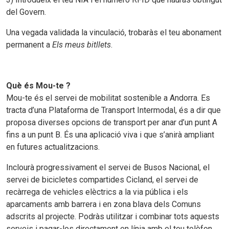
del Govern.
Una vegada validada la vinculació, trobaràs el teu abonament
permanent a
Els meus bitllets
.
Què és Mou-te ?
Mou-te és el servei de mobilitat sostenible a Andorra. Es
tracta d’una Plataforma de Transport Intermodal, és a dir que
proposa diverses opcions de transport per anar d’un punt A
fins a un punt B. És una aplicació viva i que s’anirà ampliant
en futures actualitzacions.
Inclourà progressivament el servei de Busos Nacional, el
servei de bicicletes compartides Cicland, el servei de
recàrrega de vehicles elèctrics a la via pública i els
aparcaments amb barrera i en zona blava dels Comuns
adscrits al projecte. Podràs utilitzar i combinar tots aquests
serveis i pagar-los directament en línia amb el teu telèfon.