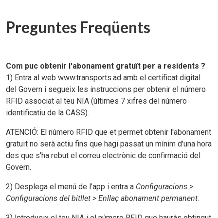
Preguntes Freqüents
Com puc obtenir l'abonament gratuït per a residents ?
1) Entra al web www.transports.ad amb el certificat digital
del Govern i segueix les instruccions per obtenir el número
RFID associat al teu NIA (últimes 7 xifres del número
identificatiu de la CASS).
ATENCIÓ: El número RFID que et permet obtenir l'abonament
gratuït no serà actiu fins que hagi passat un mínim d'una hora
des que s'ha rebut el correu electrònic de confirmació del
Govern.
2) Desplega el menú de l'app i entra a
Configuracions >
Configuracions del bitllet > Enllaç abonament permanent.
3) Introdueix el teu NIA i el número RFID que hauràs obtingut