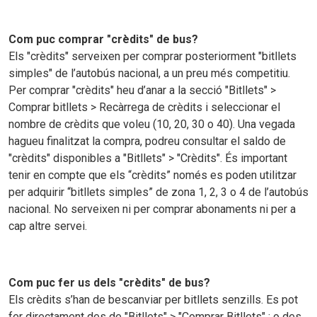
Com puc comprar "crèdits" de bus?
Els "crèdits" serveixen per comprar posteriorment "bitllets
simples" de l’autobús nacional, a un preu més competitiu.
Per comprar "crèdits" heu d’anar a la secció "Bitllets" >
Comprar bitllets > Recàrrega de crèdits i seleccionar el
nombre de crèdits que voleu (10, 20, 30 o 40). Una vegada
hagueu finalitzat la compra, podreu consultar el saldo de
"crèdits" disponibles a "Bitllets" > "Crèdits". És important
tenir en compte que els “crèdits” només es poden utilitzar
per adquirir “bitllets simples” de zona 1, 2, 3 o 4 de l’autobús
nacional. No serveixen ni per comprar abonaments ni per a
cap altre servei.
Com puc fer us dels "crèdits" de bus?
Els crèdits s’han de bescanviar per bitllets senzills. Es pot
fer directament des de "Bitllets" > "Comprar Bitllets" ; o des