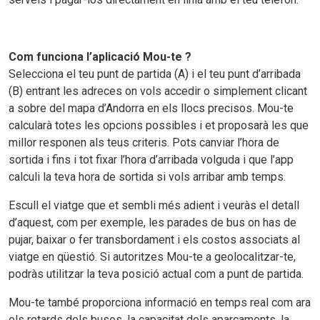
Com funciona l’aplicació Mou-te ?
Selecciona el teu punt de partida (A) i el teu punt d’arribada
(B) entrant les adreces on vols accedir o simplement clicant
a sobre del mapa d’Andorra en els llocs precisos. Mou-te
calcularà totes les opcions possibles i et proposarà les que
millor responen als teus criteris. Pots canviar l’hora de
sortida i fins i tot fixar l’hora d’arribada volguda i que l’app
calculi la teva hora de sortida si vols arribar amb temps.
Escull el viatge que et sembli més adient i veuràs el detall
d’aquest, com per exemple, les parades de bus on has de
pujar, baixar o fer transbordament i els costos associats al
viatge en qüestió. Si autoritzes Mou-te a geolocalitzar-te,
podràs utilitzar la teva posició actual com a punt de partida.
Mou-te també proporciona informació en temps real com ara
els retards dels busos, la capacitat dels aparcaments, la