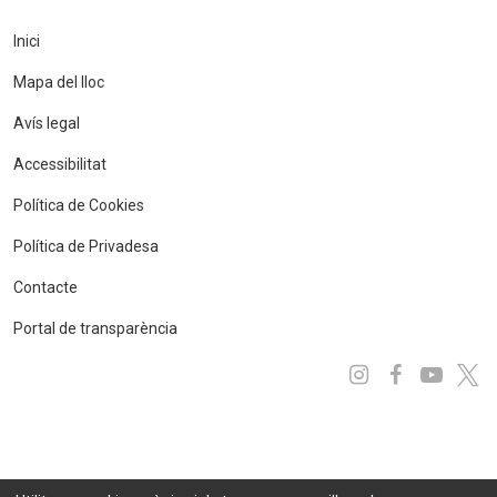
Inici
Mapa del lloc
Avís legal
Accessibilitat
Política de Cookies
Política de Privadesa
Contacte
Portal de transparència
Instagram
Facebo
You
x