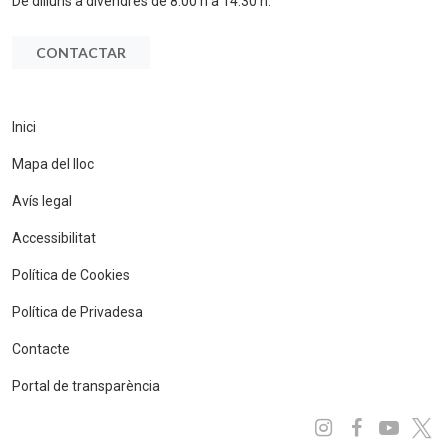
De dilluns a divendres de 8:00 h a 14:30 h.
CONTACTAR
Inici
Mapa del lloc
Avís legal
Accessibilitat
Política de Cookies
Política de Privadesa
Contacte
Portal de transparència
Instagram
Facebo
You
x