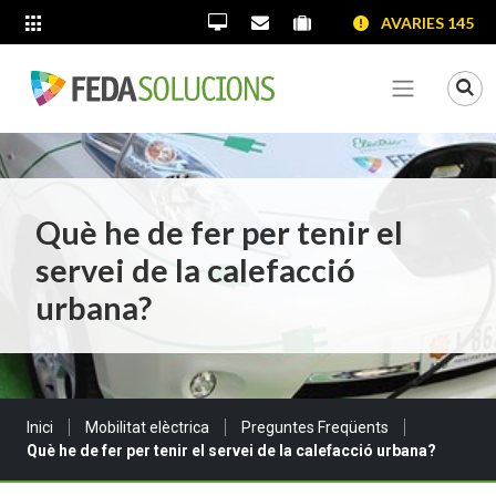
SALTAR AL CONTINGUT
SALTAR A LA NAVEGACIÓ
SALTAR A LA INFORMACIÓ DE CONTACTE
AVARIES 145
ALTRES LLOCS WEB
Oficina Virtual
Contacta'ns
Portal proveïdors
Portal de transparènc
Mo
Veure me
Què he de fer per tenir el
servei de la calefacció
urbana?
Sou a:
Inici
Mobilitat elèctrica
Preguntes Freqüents
Què he de fer per tenir el servei de la calefacció urbana?