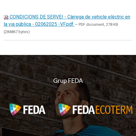
CONDICIONS DE SERVEI - Càrrega de vehicle elèctric en
la via pública - 02062025 -VF.pdf
— PDF document, 278 KB
(284867 bytes)
Grup FEDA