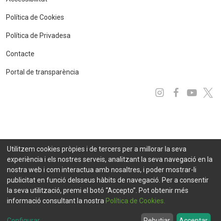
Política de Cookies
Política de Privadesa
Contacte
Portal de transparència
Instagram
Facebo
You
x
Utilitzem cookies pròpies i de tercers per a millorar la seva
experiència i els nostres serveis, analitzant la seva navegació en la
nostra web i com interactua amb nosaltres, i poder mostrar-li
publicitat en funció delsseus hàbits de navegació. Per a consentir
la seva utilització, premi el botó “Accepto”. Pot obtenir més
informació consultant la nostra
Política de Cookies.
© 2021 FEDA. Tots els drets reservats
Projecte desenvolupat per
eCityclic by SEMIC
Configurar
...
Rebutjar
Acceptar