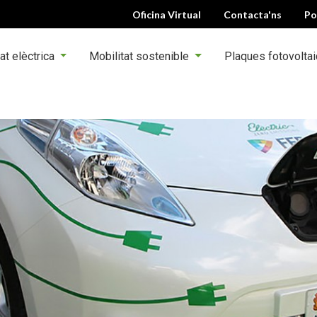
Oficina Virtual
Contacta'ns
Po
at elèctrica
Mobilitat sostenible
Plaques fotovolta