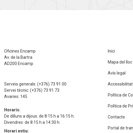
Oficines Encamp
Inici
Av. de la Bartra
Mapa del lloc
AD200 Encamp
Avís legal
Serveis generals:
(+376) 73 91 00
Accessibilitat
Servei tècnic:
(+376) 73 91 73
Política de C
Avaries:
145
Política de P
Horaris:
De dilluns a dijous: de 8:15 h a 16:15 h.
Contacte
Divendres: de 8:15 h a 14:30 h.
Portal de tra
Horari estiu: