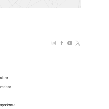
Instagram
Facebook
Youtube
x
ookies
rivadesa
nsparència