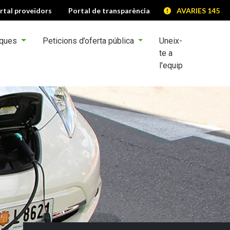
rtal proveïdors
Portal de transparència
AVARIES 145
iques
Peticions d’oferta pública
Uneix-
te a
l'equip