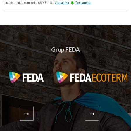
Imatge a mida completa:
66 KB
|
Visualitza
Descarrega
Grup FEDA