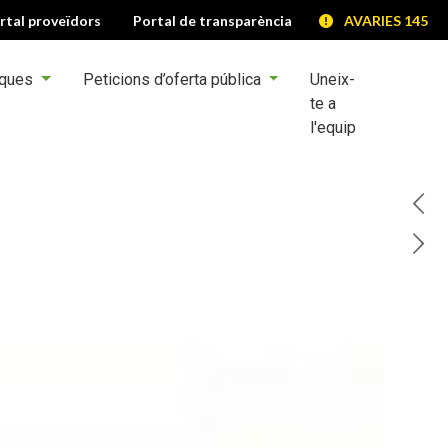
rtal proveïdors
Portal de transparència
AVARIES 145
iques
Peticions d’oferta pública
Uneix-
te a
l'equip
Ant
Se