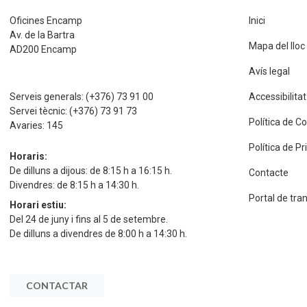
Oficines Encamp
Inici
Av. de la Bartra
Mapa del lloc
AD200 Encamp
Avís legal
Serveis generals:
(+376) 73 91 00
Accessibilitat
Servei tècnic:
(+376) 73 91 73
Política de C
Avaries:
145
Política de P
Horaris:
De dilluns a dijous: de 8:15 h a 16:15 h.
Contacte
Divendres: de 8:15 h a 14:30 h.
Portal de tra
Horari estiu:
Del 24 de juny i fins al 5 de setembre.
De dilluns a divendres de 8:00 h a 14:30 h.
CONTACTAR