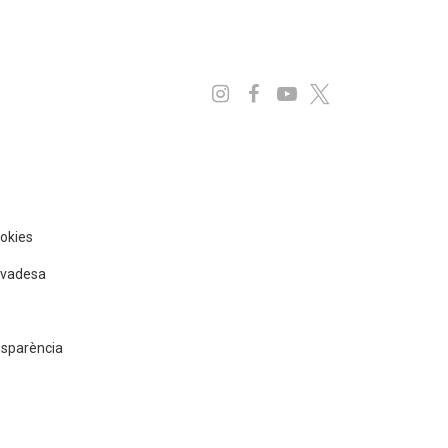
Instagram
Facebook
Youtube
x
ookies
rivadesa
nsparència