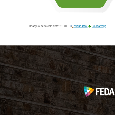
Imatge a mida completa:
29 KB
|
Visualitza
Descarrega