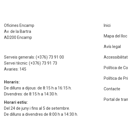
Oficines Encamp
Inici
Av. de la Bartra
Mapa del lloc
AD200 Encamp
Avís legal
Serveis generals:
(+376) 73 91 00
Accessibilitat
Servei tècnic:
(+376) 73 91 73
Política de C
Avaries:
145
Política de P
Horaris:
De dilluns a dijous: de 8:15 h a 16:15 h.
Contacte
Divendres: de 8:15 h a 14:30 h.
Portal de tra
Horari estiu:
Del 24 de juny i fins al 5 de setembre.
De dilluns a divendres de 8:00 h a 14:30 h.