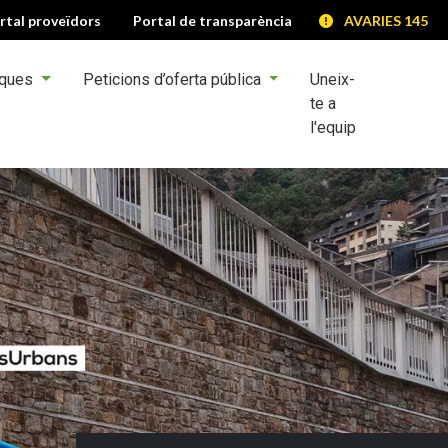
rtal proveïdors
Portal de transparència
AVARIES 145
iques
Peticions d’oferta pública
Uneix-
te a
l'equip