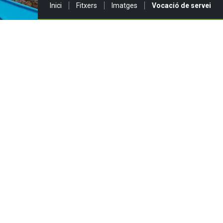
Sou a:
Inici
Fitxers
Imatges
Vocació de servei