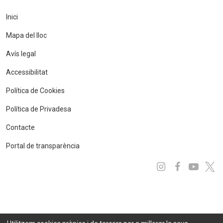
Inici
Mapa del lloc
Avís legal
Accessibilitat
Política de Cookies
Política de Privadesa
Contacte
Portal de transparència
Instagram
Facebo
You
x