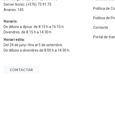
Servei tècnic:
(+376) 73 91 73
Política de C
Avaries:
145
Política de P
Horaris:
De dilluns a dijous: de 8:15 h a 16:15 h.
Contacte
Divendres: de 8:15 h a 14:30 h.
Portal de tra
Horari estiu:
Del 24 de juny i fins al 5 de setembre.
De dilluns a divendres de 8:00 h a 14:30 h.
CONTACTAR