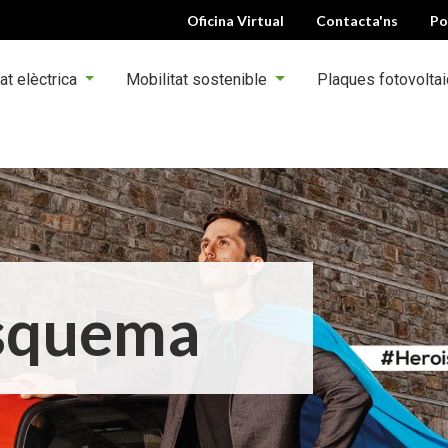
Oficina Virtual
Contacta'ns
Po
at elèctrica
Mobilitat sostenible
Plaques fotovolta
esquema