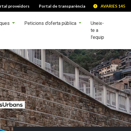
rtal proveïdors
Portal de transparència
AVARIES 145
iques
Peticions d’oferta pública
Uneix-
te a
l'equip