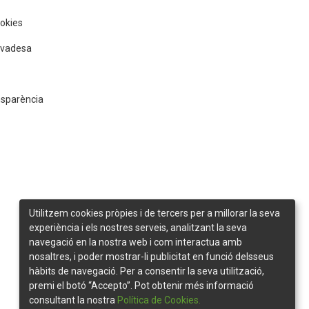
ookies
rivadesa
nsparència
Utilitzem cookies pròpies i de tercers per a millorar la seva
experiència i els nostres serveis, analitzant la seva
navegació en la nostra web i com interactua amb
nosaltres, i poder mostrar-li publicitat en funció delsseus
hàbits de navegació. Per a consentir la seva utilització,
premi el botó “Accepto”. Pot obtenir més informació
consultant la nostra
Política de Cookies.