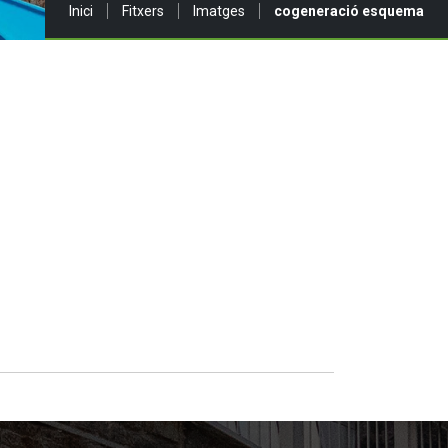
Sou a:
Inici
Fitxers
Imatges
cogeneració esquema