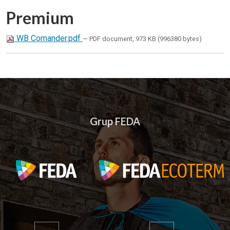
Premium
WB Comander.pdf
— PDF document, 973 KB (996380 bytes)
Grup FEDA