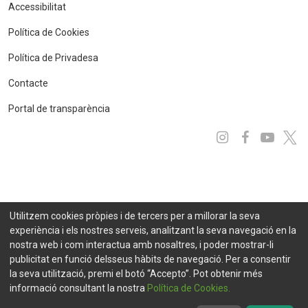
Accessibilitat
Política de Cookies
Política de Privadesa
Contacte
Portal de transparència
Instagram
Facebo
You
x
Utilitzem cookies pròpies i de tercers per a millorar la seva
experiència i els nostres serveis, analitzant la seva navegació en la
nostra web i com interactua amb nosaltres, i poder mostrar-li
publicitat en funció delsseus hàbits de navegació. Per a consentir
la seva utilització, premi el botó “Accepto”. Pot obtenir més
informació consultant la nostra
Política de Cookies.
© 2021 FEDA. Tots els drets reservats
Projecte desenvolupat per