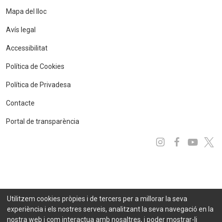
Mapa del lloc
Avís legal
Accessibilitat
Política de Cookies
Política de Privadesa
Contacte
Portal de transparència
Instagram
Facebo
You
x
Utilitzem cookies pròpies i de tercers per a millorar la seva
experiència i els nostres serveis, analitzant la seva navegació en la
nostra web i com interactua amb nosaltres, i poder mostrar-li