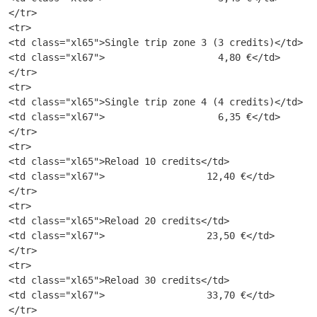
</tr>

<tr>

<td class="xl65">Single trip zone 3 (3 credits)</td>

<td class="xl67">                    4,80 €</td>

</tr>

<tr>

<td class="xl65">Single trip zone 4 (4 credits)</td>

<td class="xl67">                    6,35 €</td>

</tr>

<tr>

<td class="xl65">Reload 10 credits</td>

<td class="xl67">                  12,40 €</td>

</tr>

<tr>

<td class="xl65">Reload 20 credits</td>

<td class="xl67">                  23,50 €</td>

</tr>

<tr>

<td class="xl65">Reload 30 credits</td>

<td class="xl67">                  33,70 €</td>

</tr>
