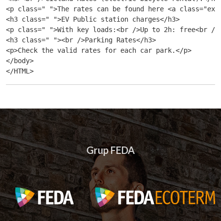
<p class=" ">The rates can be found here <a class="ext
<h3 class=" ">EV Public station charges</h3>

<p class=" ">With key loads:<br />Up to 2h: free<br />F
<h3 class=" "><br />Parking Rates</h3>

<p>Check the valid rates for each car park.</p>

</body>

Grup FEDA