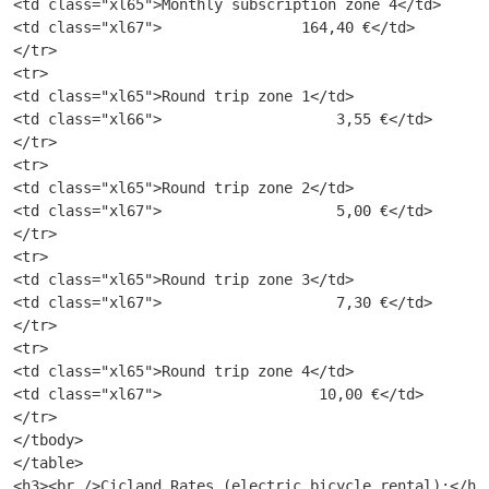
<td class="xl65">Monthly subscription zone 4</td>

<td class="xl67">                164,40 €</td>

</tr>

<tr>

<td class="xl65">Round trip zone 1</td>

<td class="xl66">                    3,55 €</td>

</tr>

<tr>

<td class="xl65">Round trip zone 2</td>

<td class="xl67">                    5,00 €</td>

</tr>

<tr>

<td class="xl65">Round trip zone 3</td>

<td class="xl67">                    7,30 €</td>

</tr>

<tr>

<td class="xl65">Round trip zone 4</td>

<td class="xl67">                  10,00 €</td>

</tr>

</tbody>

</table>

<h3><br />Cicland Rates (electric bicycle rental):</h3>