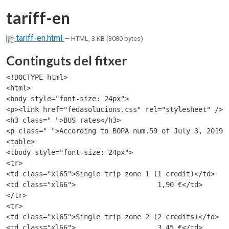
tariff-en
tariff-en.html
— HTML, 3 KB (3080 bytes)
Continguts del fitxer
<!DOCTYPE html>

<html>

<body style="font-size: 24px">

<p><link href="fedasolucions.css" rel="stylesheet" /> 
<h3 class=" ">BUS rates</h3>

<p class=" ">According to BOPA num.59 of July 3, 2019, 
<table>

<tbody style="font-size: 24px">

<tr>

<td class="xl65">Single trip zone 1 (1 credit)</td>

<td class="xl66">                    1,90 €</td>

</tr>

<tr>

<td class="xl65">Single trip zone 2 (2 credits)</td>

<td class="xl66">                    3,45 €</td>
