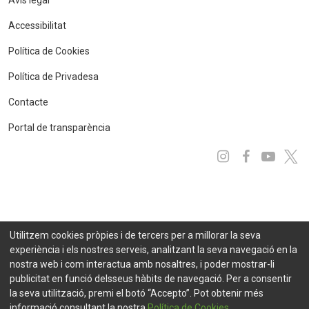
Avís legal
Accessibilitat
Política de Cookies
Política de Privadesa
Contacte
Portal de transparència
Instagram
Facebo
You
x
Utilitzem cookies pròpies i de tercers per a millorar la seva
experiència i els nostres serveis, analitzant la seva navegació en la
nostra web i com interactua amb nosaltres, i poder mostrar-li
publicitat en funció delsseus hàbits de navegació. Per a consentir
la seva utilització, premi el botó “Accepto”. Pot obtenir més
informació consultant la nostra
Política de Cookies.