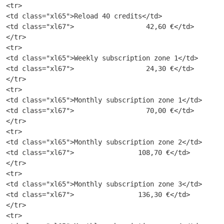
<tr>

<td class="xl65">Reload 40 credits</td>

<td class="xl67">                  42,60 €</td>

</tr>

<tr>

<td class="xl65">Weekly subscription zone 1</td>

<td class="xl67">                  24,30 €</td>

</tr>

<tr>

<td class="xl65">Monthly subscription zone 1</td>

<td class="xl67">                  70,00 €</td>

</tr>

<tr>

<td class="xl65">Monthly subscription zone 2</td>

<td class="xl67">                108,70 €</td>

</tr>

<tr>

<td class="xl65">Monthly subscription zone 3</td>

<td class="xl67">                136,30 €</td>

</tr>

<tr>
