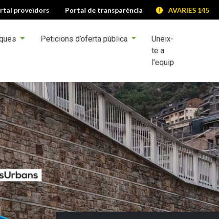
rtal proveïdors
Portal de transparència
AVARIES 145
iques
Peticions d’oferta pública
Uneix-
te a
l'equip