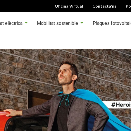
Oficina Virtual
Contacta'ns
Po
at elèctrica
Mobilitat sostenible
Plaques fotovolta