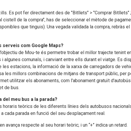
lls. Es pot fer directament des de "Bitllets" > "Comprar Bitllets" 
r al cistell de la compra", has de seleccionar el mètode de pagamen
isponibles que tinguis). Una vegada validada la compra, rebràs el b
res serveis com Google Maps?
 l’objectiu de Mou-te és permetre trobar el millor trajecte tenint 
 i algunes comunals, i canviant entre ells durant el viatge. Es di
e les estacions, la informació de la xarxa de carregadors de vehic
sa les millors combinacions de mitjans de transport públic, per
ermet utilitzar els abonaments, com l'abonament gratuït d'autobús
et de bus.
da del meu bus a la parada?
 els horaris teòrics de les diferents línies dels autobusos naciona
ada a cada parada en funció del seu desplaçament real.
en avança respecte al seu horari teòric; i un “+” indica un retard.