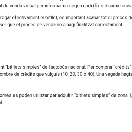
l de venda virtual per informar un segon codi (fix o dinàmic envia
egar efectivament el bitllet, és important acabar tot el procés de
otser que el procés de venda no s’hagi finalitzat correctament.
t "bitllets simples" de l’autobús nacional. Per comprar "crèdits" 
nombre de crèdits que vulguis (10, 20, 30 o 40). Una vegada hagis
més es poden utilitzar per adquirir “bitllets simples” de zona 1,
i.