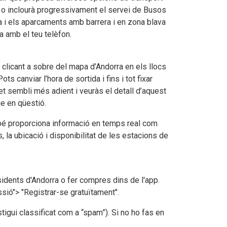
lou o inclourà progressivament el servei de Busos
ca i els aparcaments amb barrera i en zona blava
a amb el teu telèfon.
t clicant a sobre del mapa d’Andorra en els llocs
s canviar l’hora de sortida i fins i tot fixar
e et sembli més adient i veuràs el detall d’aquest
e en qüestió.
ambé proporciona informació en temps real com
, la ubicació i disponibilitat de les estacions de
sidents d'Andorra o fer compres dins de l'app.
sió"> "Registrar-se gratuïtament".
stigui classificat com a “spam”). Si no ho fas en