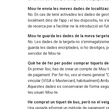
Mou-te envia les meves dades de localitzac
No. En cas de tenir activades les dades de geolo
localment dins de l’app i el teu dispositiu, no s
de recerca per a facilitar-ne la introducció en fu
Mou-te guarda les dades de la meva target
No. Les dades de la targeta no s’emmagatzemen 
guarda les dades encriptades, si ho desitges, pe
servidor de Mou-te.
Què he de fer per poder comprar tiquets de
En primer lloc, has de crear un compte de Mou-te
de pagament. Per fer-ho, ves al menú general "Co
vincular (VISA o Mastercard, habitualment).Arrib
Aquestes dades es conservaran de forma segura
teu usuari Mou-te.
He comprat un tiquet de bus, però no el vei
Una vegada informat un mètode de pagament vin