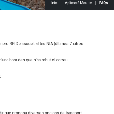
Sou a:
Inici
Aplicació Mou-te
FAQs
úmero RFID associat al teu NIA (últimes 7 xifres
'una hora des que s'ha rebut el correu
.
 dir que proposa diverses opcions de transport