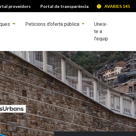
rtal proveïdors
Portal de transparència
AVARIES 145
iques
Peticions d’oferta pública
Uneix-
te a
l'equip