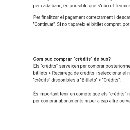
per cada banc, és possible que s'obri el Termina
Per finalitzar el pagament correctament i descarr
"Continuar". Si no t'apareix el bitllet comprat, p
Com puc comprar "crèdits" de bus?
Els "crèdits" serveixen per comprar posteriormen
bitllets > Recàrrega de crèdits i seleccionar el 
"crèdits" disponibles a "Bitllets" > "Crèdits".
És important tenir en compte que els “crèdits” no
per comprar abonaments ni per a cap altre serve