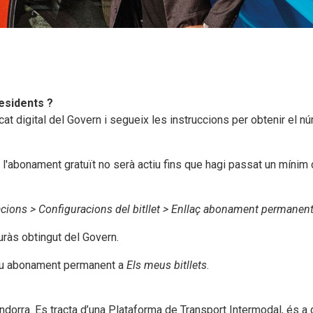
esidents ?
cat digital del Govern i segueix les instruccions per obtenir el n
'abonament gratuït no serà actiu fins que hagi passat un mínim d
cions > Configuracions del bitllet > Enllaç abonament permanent
uràs obtingut del Govern.
 teu abonament permanent a
Els meus bitllets
.
ndorra. Es tracta d’una Plataforma de Transport Intermodal, és a