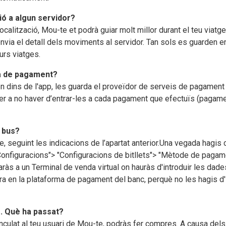
ió a algun servidor?
calització, Mou-te et podrà guiar molt millor durant el teu viatg
’envia el detall dels moviments al servidor. Tan sols es guarden e
turs viatges.
a de pagament?
dins de l'app, les guarda el proveïdor de serveis de pagament
r a no haver d’entrar-les a cada pagament que efectuïs (pagament 
 bus?
, seguint les indicacions de l’apartat anterior.Una vegada hagis 
nfiguracions"> "Configuracions de bitllets"> "Mètode de pagament
aràs a un Terminal de venda virtual on hauràs d'introduir les dad
 en la plataforma de pagament del banc, perquè no les hagis d'
g. Què ha passat?
culat al teu usuari de Mou-te, podràs fer compres. A causa del