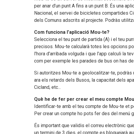
per anar d’un punt A fins a un punt B. És una apl
Nacional, el servei de bicicletes compartides Ci
dels Comuns adscrits al projecte. Podràs utilitz
Com funciona l’aplicació Mou-te?
Selecciona el teu punt de partida (A) i el teu pu
precisos. Mou-te calcularà totes les opcions poss
l’hora d’arribada volguda i que l’app calculi la 
com per exemple les parades de bus on has de pu
Si autoritzes Mou-te a geolocalitzar-te, podràs
ara els retards dels Busos, la capacitat dels apa
Cicland, etc...
Què he de fer per crear el meu compte Mou-
Identificar-te amb el teu compte de Mou-te et pe
Per crear un compte ho pots fer des del menú gen
És important que validis el correu electrònic que
un termini de 3 dies, el compte es bloquejarà a