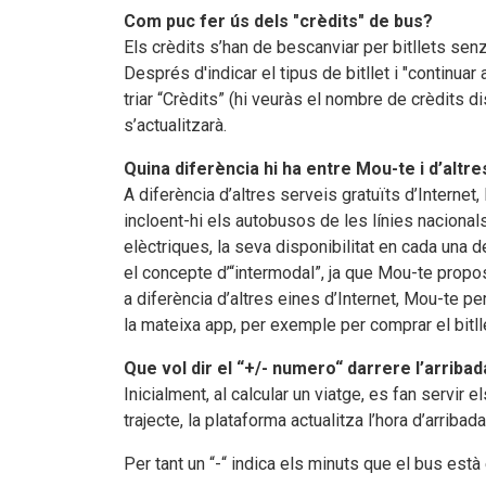
Com puc fer ús dels "crèdits" de bus?
Els crèdits s’han de bescanviar per bitllets senzi
Després d'indicar el tipus de bitllet i "continua
triar “Crèdits” (hi veuràs el nombre de crèdits d
s’actualitzarà.
Quina diferència hi ha entre Mou-te i d’alt
A diferència d’altres serveis gratuïts d’Internet,
incloent-hi els autobusos de les línies nacionals
elèctriques, la seva disponibilitat en cada una d
el concepte d’“intermodal”, ja que Mou-te propo
a diferència d’altres eines d’Internet, Mou-te p
la mateixa app, per exemple per comprar el bitll
Que vol dir el “+/- numero“ darrere l’arriba
Inicialment, al calcular un viatge, es fan servir
trajecte, la plataforma actualitza l’hora d’arrib
Per tant un “-“ indica els minuts que el bus està 