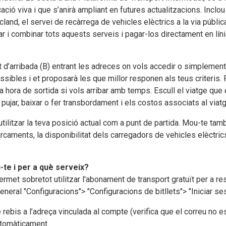
icació viva i que s’anirà ampliant en futures actualitzacions. Inc
cland, el servei de recàrrega de vehicles elèctrics a la via públi
ar i combinar tots aquests serveis i pagar-los directament en líni
nt d’arribada (B) entrant les adreces on vols accedir o simplemen
ibles i et proposarà les que millor responen als teus criteris. Pot
teva hora de sortida si vols arribar amb temps. Escull el viatge qu
jar, baixar o fer transbordament i els costos associats al viatg
 utilitzar la teva posició actual com a punt de partida. Mou-te t
rcaments, la disponibilitat dels carregadors de vehicles elèctrics
te i per a què serveix?
rmet sobretot utilitzar l'abonament de transport gratuït per a re
eral "Configuracions"> "Configuracions de bitllets"> "Iniciar ses
 rebis a l’adreça vinculada al compte (verifica que el correu no e
utomàticament.