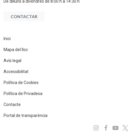
De dilluns a divendres de 8:00 h a 14:30 h.
CONTACTAR
Inici
Mapa del lloc
Avís legal
Accessibilitat
Política de Cookies
Política de Privadesa
Contacte
Portal de transparència
Instagram
Facebo
You
x