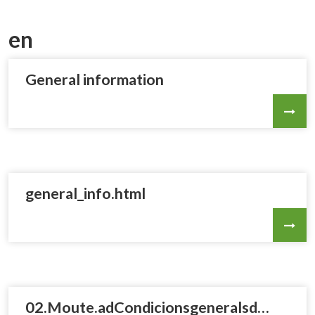
en
General information
general_info.html
02.Moute.adCondicionsgeneralsdecontractaci_revlegal_31032026VF.pdf