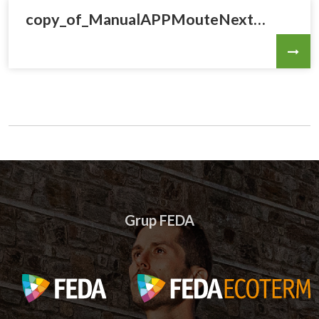
copy_of_ManualAPPMouteNextGenrevisiofinal.pdf
Grup FEDA