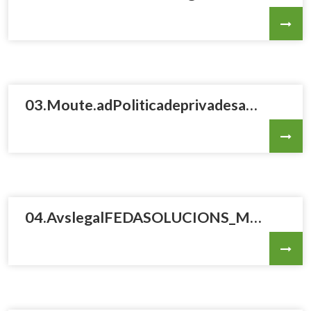
03.Moute.adPoliticadeprivadesaMOUTENEXTGEN_revlegal_31032026VF.pdf
04.AvslegalFEDASOLUCIONS_Moute.02042026VF.pdf