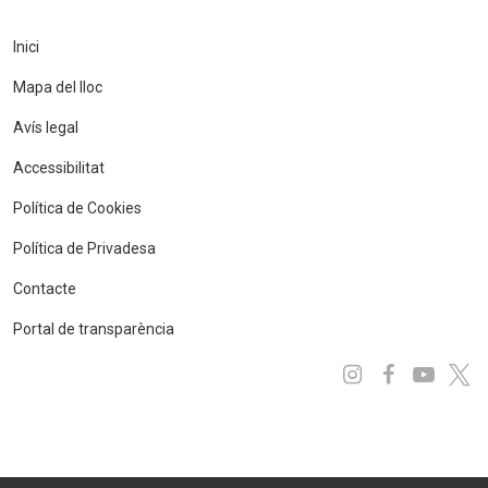
Inici
Mapa del lloc
Avís legal
Accessibilitat
Política de Cookies
Política de Privadesa
Contacte
Portal de transparència
Instagram
Facebo
You
x