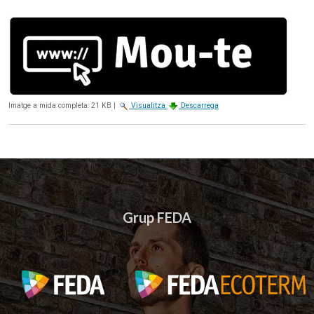
Imatge a mida completa:
21 KB
|
Visualitza
Descarrega
Grup FEDA