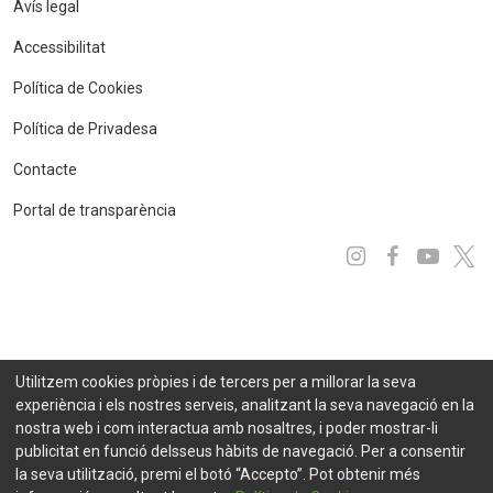
Avís legal
Accessibilitat
Política de Cookies
Política de Privadesa
Contacte
Portal de transparència
Instagram
Facebo
You
x
Utilitzem cookies pròpies i de tercers per a millorar la seva
experiència i els nostres serveis, analitzant la seva navegació en la
nostra web i com interactua amb nosaltres, i poder mostrar-li
publicitat en funció delsseus hàbits de navegació. Per a consentir
la seva utilització, premi el botó “Accepto”. Pot obtenir més