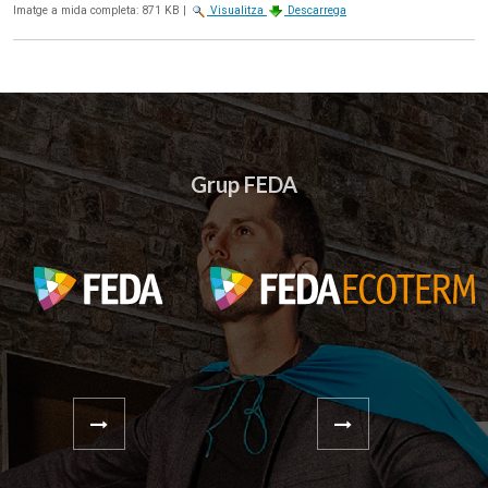
Imatge a mida completa:
871 KB
|
Visualitza
Descarrega
Grup FEDA