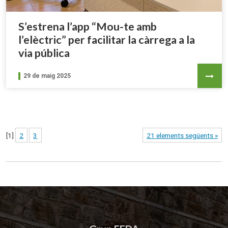
S’estrena l’app “Mou-te amb
l’elèctric” per facilitar la càrrega a la
via pública
29 de maig 2025
[
1
]
2
3
21 elements següents »