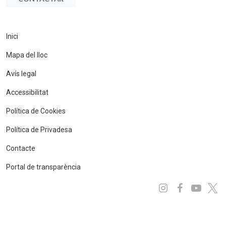
Inici
Mapa del lloc
Avís legal
Accessibilitat
Política de Cookies
Política de Privadesa
Contacte
Portal de transparència
Instagram
Facebo
You
x