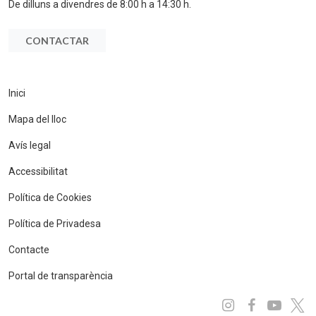
De dilluns a divendres de 8:00 h a 14:30 h.
CONTACTAR
Inici
Mapa del lloc
Avís legal
Accessibilitat
Política de Cookies
Política de Privadesa
Contacte
Portal de transparència
Instagram
Facebo
You
x